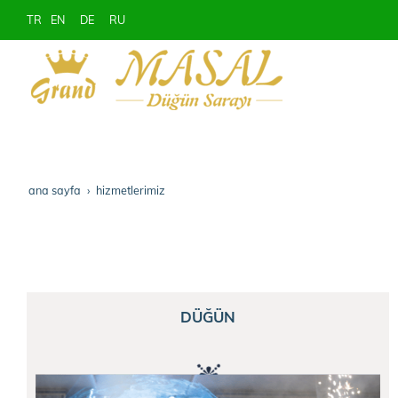
TR
EN
DE
RU
ana sayfa
hi̇zmetleri̇mi̇z
DÜĞÜN