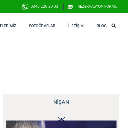
0346 226 20 03
REZERVASYON FORMU
TLERİMİZ
FOTOĞRAFLAR
İLETİŞİM
BLOG
NİŞAN